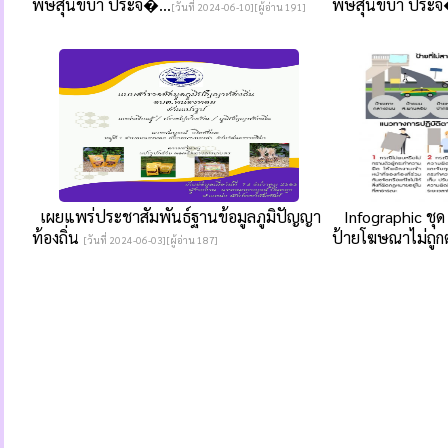
พิษสุนัขบ้า ประจ�...
พิษสุนัขบ้า ประจ
[วันที่ 2024-06-10][ผู้อ่าน 191]
เผยแพร่ประชาสัมพันธ์ฐานข้อมูลภูมิปัญญา
Infographic ชุด 
ท้องถิ่น
ป้ายโฆษณาไม่ถูก
[วันที่ 2024-06-03][ผู้อ่าน 187]