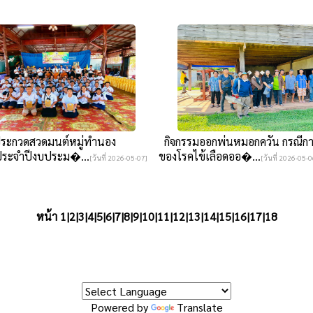
ระกวดสวดมนต์หมู่ทำนอง
กิจกรรมออกพ่นหมอกควัน กรณีก
ระจำปีงบประม�...
ของโรคไข้เลือดออ�...
[วันที่ 2026-05-07]
[วันที่ 2026-05-06
หน้า 1|
2
|
3
|
4
|
5
|
6
|
7
|
8
|
9
|
10
|
11
|
12
|
13
|
14
|
15
|
16
|
17
|
18
Powered by
Translate