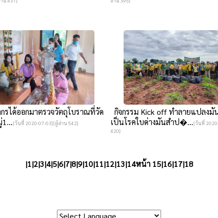
่าน 437]
อ่าน 395]
รได้ออกมาตรวจวัตถุโบราณที่วัด
กิจกรรม Kick off ทำลายแปลงมั
่1...
เป็นโรคใบด่างมันสำป�...
[วันที่ 2020-07-03][ผู้อ่าน 542]
[วันที่ 2020
420]
|
1
|
2
|
3
|
4
|
5
|
6
|
7
|
8
|
9
|
10
|
11
|
12
|
13
|
14
หน้า 15|
16
|
17
|
18