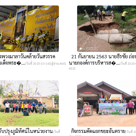
างพวงมาลาวันคล้ายวันสวรรค
21 กันยายน 2563 นายธีรชัย ถ่อ
เด็จพระ�...
นายกองค์การบริหารส�...
[วันที่ 2020-10-14][ผู้อ่าน 464]
[วันที่ 2020-
602]
บปรุงภูมิทัศน์ในหน่วยงาน
กิจกรรมคัดแยกขยะอันตราย
[วันที่
[วันที่ 