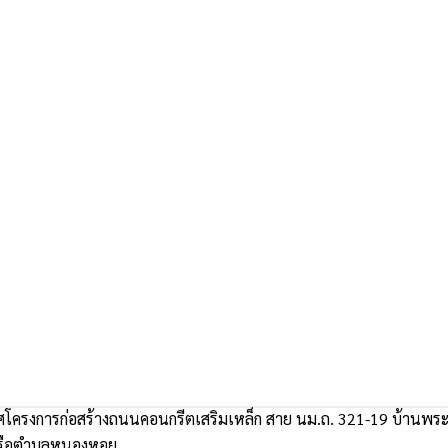
โครงการก่อสร้างถนนคอนกรีตเสริมเหล็ก สาย นม.ถ. 321-19 บ้านพระงา
รือตำบลหนองหอย