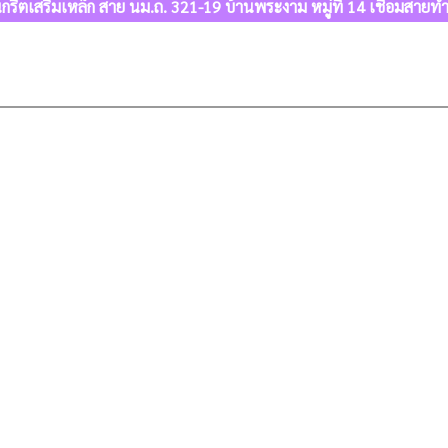
รีตเสริมเหล็ก สาย นม.ถ. 321-19 บ้านพระงาม หมู่ที่ 14 เชื่อมส