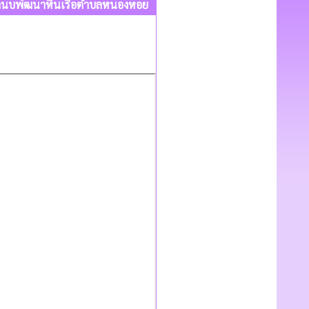
ายทำนบพัฒนาหินเรือตำบลหนองหอย